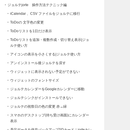
ジョルテjorte 操作方法テクニック編
iCalendar 、CSV ファイルをジョルテに移行
ToDoの 文字色の変更
ToDoリストを1日だけ表示
ToDoリストを追加・複数作成・切り替え表示|ジョ
ルテ使い方
アイコンの表示を小さくする|ジョルテ使い方
アンインストール後ジョルテを戻す
ウィジェットに表示されない予定ができない
ウィジェットのフォントサイズ
ジョルテカレンダーをGoogleカレンダーに移動
ジョルテシンクがインストールできない
ジョルテの祝祭日の色の変更 赤→緑
スマホのデスクトップ(待ち受け画面)にカレンダー
表示
予定データを保存バックアップSDカード｜jorteカレ