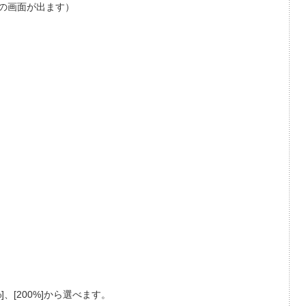
】の画面が出ます）
175%]、[200%]から選べます。