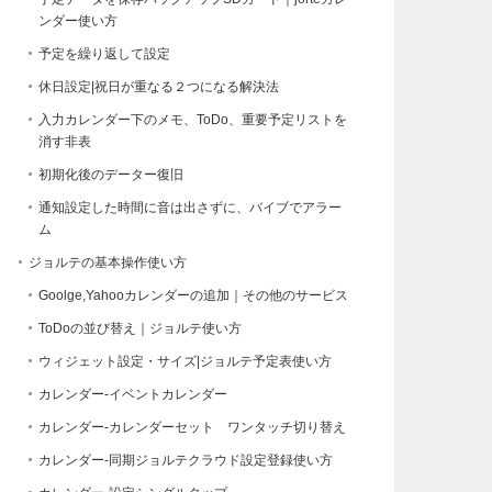
ンダー使い方
予定を繰り返して設定
休日設定|祝日が重なる２つになる解決法
入力カレンダー下のメモ、ToDo、重要予定リストを
消す非表
初期化後のデーター復旧
通知設定した時間に音は出さずに、バイブでアラー
ム
ジョルテの基本操作使い方
Goolge,Yahooカレンダーの追加｜その他のサービス
ToDoの並び替え｜ジョルテ使い方
ウィジェット設定・サイズ|ジョルテ予定表使い方
カレンダー-イベントカレンダー
カレンダー-カレンダーセット ワンタッチ切り替え
カレンダー-同期ジョルテクラウド設定登録使い方