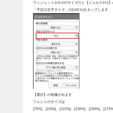
ウィジェットが2×1のサイズだと【ジョルテ2×1
「予定の文字サイズ」の[100％]をタップします
【選択】の画像が出ます
フォントのサイズは
[75%]、[100&]、[115%]、[130%]、[150%]、[