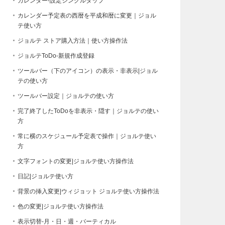
カレンダー-設定シングルタップ
カレンダー予定表の西暦を平成和暦に変更｜ジョル
テ使い方
ジョルテ ストア購入方法｜使い方操作法
ジョルテToDo-新規作成登録
ツールバー（下のアイコン）の表示・非表示|ジョル
テの使い方
ツールバー設定｜ジョルテの使い方
完了終了したToDoを非表示・隠す｜ジョルテの使い
方
常に横のスケジュール予定表で操作｜ジョルテ使い
方
文字フォントの変更|ジョルテ使い方操作法
日記|ジョルテ使い方
背景の挿入変更|ウィジョット ジョルテ使い方操作法
色の変更|ジョルテ使い方操作法
表示切替-月・日・週・バーティカル